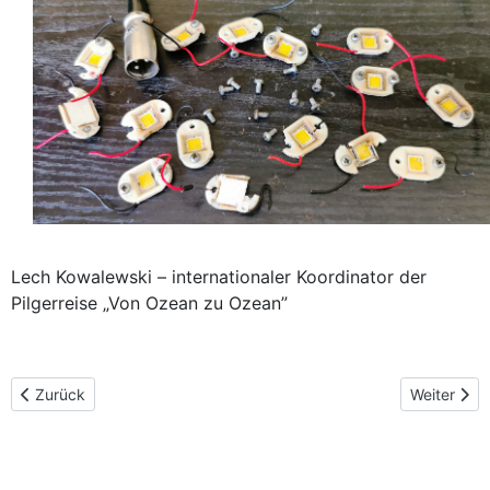
Lech Kowalewski – internationaler Koordinator der
Pilgerreise „Von Ozean zu Ozean”
Vorheriger Beitrag: Italien: Besuch der Ikone von Tschenstochau i
Nächster B
Zurück
Weiter