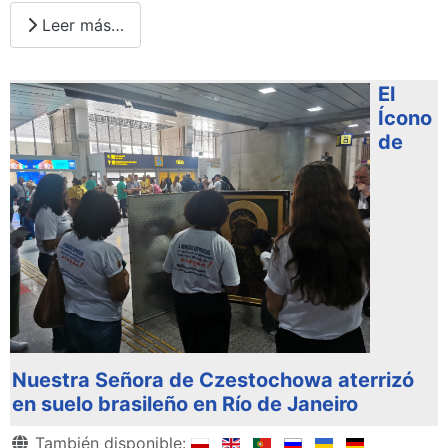
Leer más…
El
Ícono
de
Nuestra Señora de Czestochowa aterrizó
en suelo brasileño en Río de Janeiro
Detalles
También disponible: