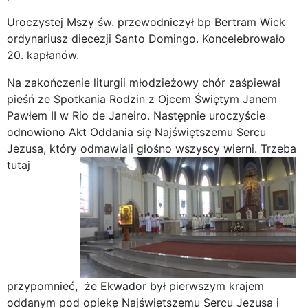
Uroczystej Mszy św. przewodniczył bp Bertram Wick
ordynariusz diecezji Santo Domingo. Koncelebrowało
20. kapłanów.
Na zakończenie liturgii młodzieżowy chór zaśpiewał
pieśń ze Spotkania Rodzin z Ojcem Świętym Janem
Pawłem II w Rio de Janeiro. Następnie uroczyście
odnowiono Akt Oddania się Najświętszemu Sercu
Jezusa, który odmawiali głośno wszyscy wierni.
Trzeba
tutaj
przypomnieć, że Ekwador był pierwszym krajem
oddanym pod opiekę Najświętszemu Sercu Jezusa i