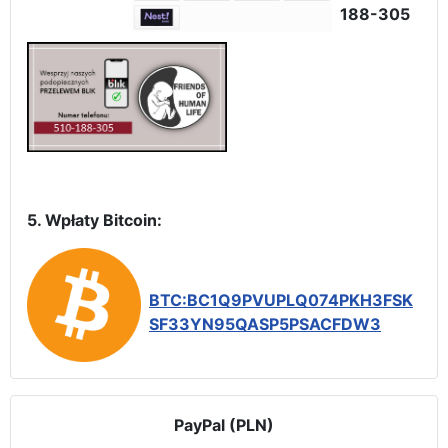
188-305
5. Wpłaty Bitcoin:
BTC:BC1Q9PVUPLQ074PKH3FSK
SF33YN95QASP5PSACFDW3
PayPal (PLN)