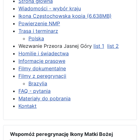
Strona główna
Wiadomości - wybór kraju
Ikona Częstochowska kopia (6,638MB)
Powierzenie NMP
Trasa i terminarz
Polska
Wezwanie Przeora Jasnej Góry
list 1
list 2
Homilie i świadectwa
Informacje prasowe
Filmy dokumentalne
Filmy z peregrynacji
Brazylia
FAQ - pytania
Materiały do pobrania
Kontakt
Wspomóż peregrynację Ikony Matki Bożej