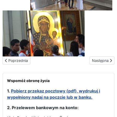
Poprzednia strona: Ekwadorską ścieżką
Następna stro
Poprzednia
Następna
Wspomóż obronę życia
1.
Pobierz przekaz pocztowy (pdf), wydrukuj i
wypełniony nadaj na poczcie lub w banku.
2. Przelewem bankowym na konto: