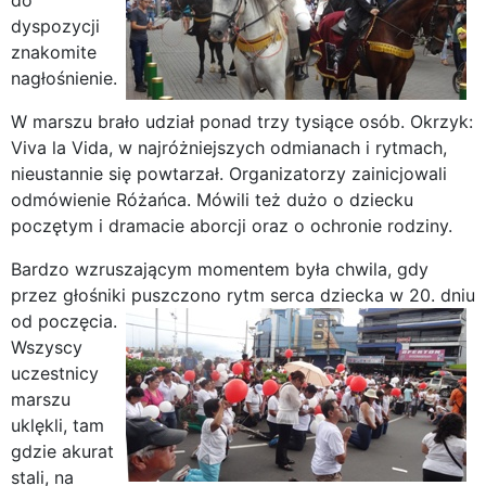
dyspozycji
znakomite
nagłośnienie.
W marszu brało udział ponad trzy tysiące osób. Okrzyk:
Viva la Vida, w najróżniejszych odmianach i rytmach,
nieustannie się powtarzał. Organizatorzy zainicjowali
odmówienie Różańca. Mówili też dużo o dziecku
poczętym i dramacie aborcji oraz o ochronie rodziny.
Bardzo wzruszającym momentem była chwila, gdy
przez głośniki puszczono rytm serca dziecka w 20. dniu
od poczęcia.
Wszyscy
uczestnicy
marszu
uklękli, tam
gdzie akurat
stali, na