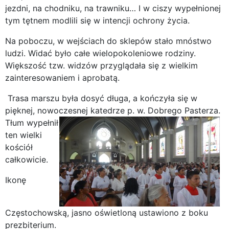
jezdni, na chodniku, na trawniku… I w ciszy wypełnionej
tym tętnem modlili się w intencji ochrony życia.
Na poboczu, w wejściach do sklepów stało mnóstwo
ludzi. Widać było całe wielopokoleniowe rodziny.
Większość tzw. widzów przyglądała się z wielkim
zainteresowaniem i aprobatą.
Trasa marszu była dosyć długa, a kończyła się w
pięknej, nowoczesnej katedrze p. w. Dobrego Pasterza.
Tłum wypełnił
ten wielki
kościół
całkowicie.
Ikonę
Częstochowską, jasno oświetloną ustawiono z boku
prezbiterium.