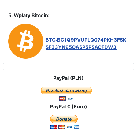
5. Wpłaty Bitcoin:
BTC:BC1Q9PVUPLQ074PKH3FSK
SF33YN95QASP5PSACFDW3
PayPal (PLN)
PayPal € (Euro)