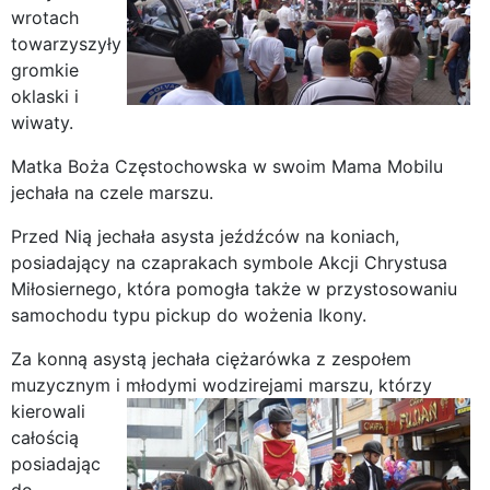
wrotach
towarzyszyły
gromkie
oklaski i
wiwaty.
Matka Boża Częstochowska w swoim Mama Mobilu
jechała na czele marszu.
Przed Nią jechała asysta jeźdźców na koniach,
posiadający na czaprakach symbole Akcji Chrystusa
Miłosiernego, która pomogła także w przystosowaniu
samochodu typu pickup do wożenia Ikony.
Za konną asystą jechała ciężarówka z zespołem
muzycznym i młodymi wodzirejami marszu,
którzy
kierowali
całością
posiadając
do