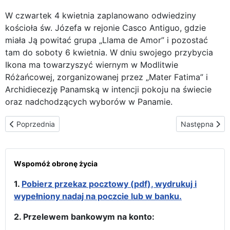
W czwartek 4 kwietnia zaplanowano odwiedziny
kościoła św. Józefa w rejonie Casco Antiguo, gdzie
miała Ją powitać grupa „Llama de Amor” i pozostać
tam do soboty 6 kwietnia. W dniu swojego przybycia
Ikona ma towarzyszyć wiernym w Modlitwie
Różańcowej, zorganizowanej przez „Mater Fatima” i
Archidiecezję Panamską w intencji pokoju na świecie
oraz nadchodzących wyborów w Panamie.
Poprzednia strona: Karmelitanki bose w Panamie gościły Matkę B
Następna stro
Poprzednia
Następna
Wspomóż obronę życia
1.
Pobierz przekaz pocztowy (pdf), wydrukuj i
wypełniony nadaj na poczcie lub w banku.
2. Przelewem bankowym na konto: