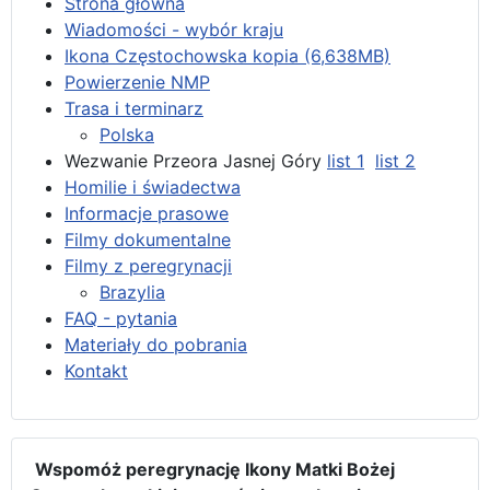
Strona główna
Wiadomości - wybór kraju
Ikona Częstochowska kopia (6,638MB)
Powierzenie NMP
Trasa i terminarz
Polska
Wezwanie Przeora Jasnej Góry
list 1
list 2
Homilie i świadectwa
Informacje prasowe
Filmy dokumentalne
Filmy z peregrynacji
Brazylia
FAQ - pytania
Materiały do pobrania
Kontakt
Wspomóż peregrynację Ikony Matki Bożej