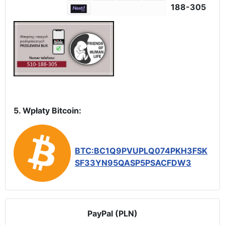
188-305
5. Wpłaty Bitcoin:
BTC:BC1Q9PVUPLQ074PKH3FSK
SF33YN95QASP5PSACFDW3
PayPal (PLN)