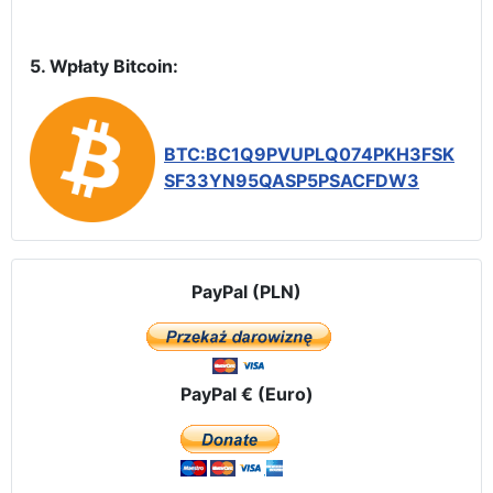
5. Wpłaty Bitcoin:
BTC:BC1Q9PVUPLQ074PKH3FSK
SF33YN95QASP5PSACFDW3
PayPal (PLN)
PayPal € (Euro)