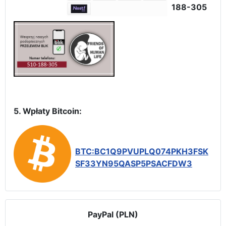
188-305
5. Wpłaty Bitcoin:
BTC:BC1Q9PVUPLQ074PKH3FSK
SF33YN95QASP5PSACFDW3
PayPal (PLN)