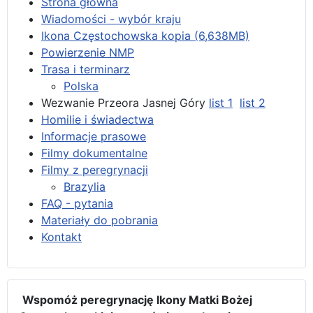
Strona główna
Wiadomości - wybór kraju
Ikona Częstochowska kopia (6,638MB)
Powierzenie NMP
Trasa i terminarz
Polska
Wezwanie Przeora Jasnej Góry
list 1
list 2
Homilie i świadectwa
Informacje prasowe
Filmy dokumentalne
Filmy z peregrynacji
Brazylia
FAQ - pytania
Materiały do pobrania
Kontakt
Wspomóż peregrynację Ikony Matki Bożej