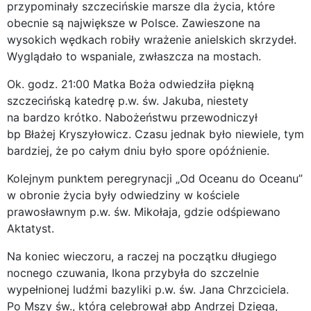
przypominały szczecińskie marsze dla życia, które
obecnie są największe w Polsce. Zawieszone na
wysokich wędkach robiły wrażenie anielskich skrzydeł.
Wyglądało to wspaniale, zwłaszcza na mostach.
Ok. godz. 21:00 Matka Boża odwiedziła piękną
szczecińską katedrę p.w. św. Jakuba, niestety
na bardzo krótko. Nabożeństwu przewodniczył
bp Błażej Kryszyłowicz. Czasu jednak było niewiele, tym
bardziej, że po całym dniu było spore opóźnienie.
Kolejnym punktem peregrynacji „Od Oceanu do Oceanu”
w obronie życia były odwiedziny w kościele
prawosławnym p.w. św. Mikołaja, gdzie odśpiewano
Aktatyst.
Na koniec wieczoru, a raczej na początku długiego
nocnego czuwania, Ikona przybyła do szczelnie
wypełnionej ludźmi bazyliki p.w. św. Jana Chrzciciela.
Po Mszy św., którą celebrował abp Andrzej Dzięga,