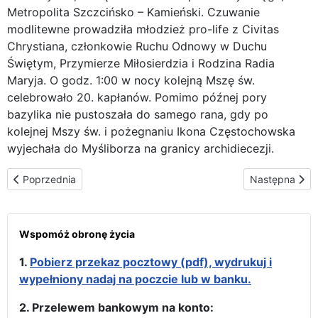
Metropolita Szczcińsko – Kamieński. Czuwanie
modlitewne prowadziła młodzież pro-life z Civitas
Chrystiana, członkowie Ruchu Odnowy w Duchu
Świętym, Przymierze Miłosierdzia i Rodzina Radia
Maryja. O godz. 1:00 w nocy kolejną Mszę św.
celebrowało 20. kapłanów. Pomimo późnej pory
bazylika nie pustoszała do samego rana, gdy po
kolejnej Mszy św. i pożegnaniu Ikona Częstochowska
wyjechała do Myśliborza na granicy archidiecezji.
Poprzednia strona: Myślibórz – błogosławieństwo dzieci
Następna stron
Poprzednia
Następna
Wspomóż obronę życia
1.
Pobierz przekaz pocztowy (pdf), wydrukuj i
wypełniony nadaj na poczcie lub w banku.
2. Przelewem bankowym na konto: