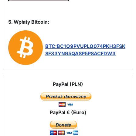
5. Wpłaty Bitcoin:
BTC:BC1Q9PVUPLQ074PKH3FSK
SF33YN95QASP5PSACFDW3
PayPal (PLN)
PayPal € (Euro)