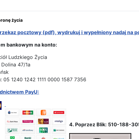
onę życia
rzekaz pocztowy (pdf), wydrukuj i wypełniony nadaj na p
em bankowym na konto:
ciół Ludzkiego Życia
 Dolina 47/1a
ańsk
: 05 1240 1242 1111 0000 1587 7356
ednictwem PayU:
4. Poprzez Blik: 510-188-30