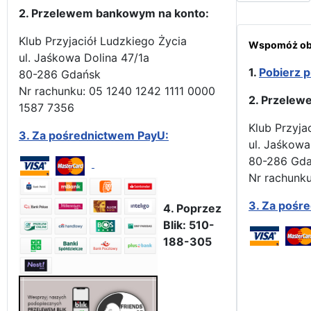
2. Przelewem bankowym na konto:
Klub Przyjaciół Ludzkiego Życia
Wspomóż obr
ul. Jaśkowa Dolina 47/1a
1.
Pobierz p
80-286 Gdańsk
Nr rachunku: 05 1240 1242 1111 0000
2. Przelew
1587 7356
Klub Przyja
3.
Za pośrednictwem PayU:
ul. Jaśkowa
80-286 Gd
Nr rachunku
3.
Za pośr
4. Poprzez
Blik: 510-
188-305