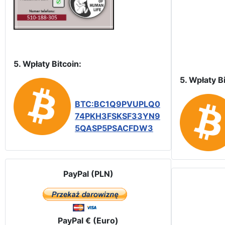
5. Wpłaty Bitcoin:
5. Wpłaty Bi
BTC:BC1Q9PVUPLQ0
74PKH3FSKSF33YN9
5QASP5PSACFDW3
PayPal (PLN)
PayPal € (Euro)