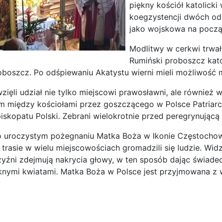
piękny kościół katolicki
koegzystencji dwóch odm
jako wojskowa na począ
Modlitwy w cerkwi trwały
Rumiński proboszcz katol
boszcz. Po odśpiewaniu Akatystu wierni mieli możliwość mo
zięli udział nie tylko miejscowi prawosławni, ale również
 między kościołami przez goszczącego w Polsce Patriarc
piskopatu Polski. Zebrani wielokrotnie przed peregrynującą 
 uroczystym pożegnaniu Matka Boża w Ikonie Częstochows
trasie w wielu miejscowościach gromadzili się ludzie. Wid
yźni zdejmują nakrycia głowy, w ten sposób dając świadec
knymi kwiatami. Matka Boża w Polsce jest przyjmowana z w
ona: Dwa płuca Kościoła – z Maryją w obronie życia jesteśmy razem