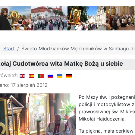
j:
Start
Święto Młodzianków Męczenników w Santiago d
ołaj Cudotwórca wita Matkę Bożą u siebie
również:
no: 17 sierpień 2012
Po Mszy św. i pożegnani
policji i motocyklistów 
prawosławnej św. Mikoła
Mikołaj Hajduczenia.
Ta piękna, mała cerkiew 