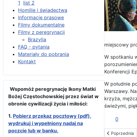
1
list 2
Homilie i świadectwa
Informacje prasowe
Filmy dokumentalne
Filmy z peregrynacji
Brazylia
miejscowy pro
FAQ - pytania
Materiały do pobrania
W spotkaniu w
Kontakt
porozumieniem
Konferencji E
W południe po
Wspomóż peregrynację Ikony Matki
Warszawy. Na 
Bożej Częstochowskiej przez świat w
krzyża, mężcz
obronie cywilizacji życia i miłości:
świeżymi, pię
1.
Pobierz przekaz pocztowy (pdf),
0
wydrukuj i wypełniony nadaj na
poczcie lub w banku.
Poprzednia str
Poprzednia