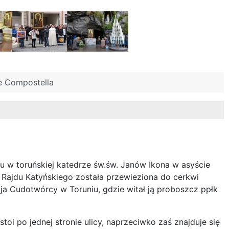
e Compostella
u w toruńskiej katedrze św.św. Janów Ikona w asyście
z Rajdu Katyńskiego została przewieziona do cerkwi
ja Cudotwórcy w Toruniu, gdzie witał ją proboszcz ppłk
stoi po jednej stronie ulicy, naprzeciwko zaś znajduje się