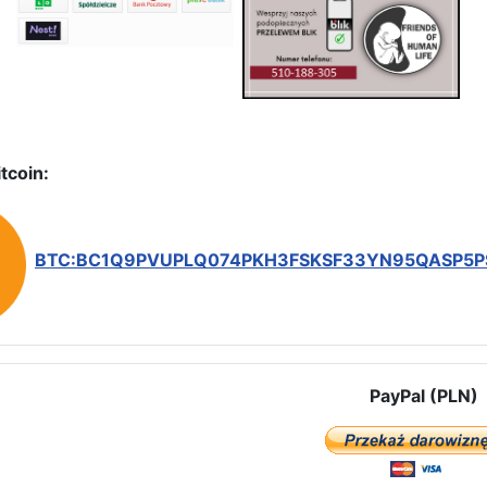
tcoin:
BTC:BC1Q9PVUPLQ074PKH3FSKSF33YN95QASP5
PayPal (PLN)