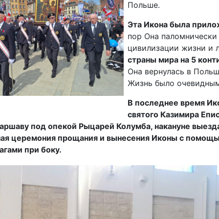
Польше.
Эта Икона была прилож
пор Она паломнически
цивилизации жизни и 
страны мира на 5 конт
Она вернулась в Польш
Жизнь было очевидным
В последнее время Ик
святого Казимира Епис
аршаву под опекой Рыцарей Колумба, накануне выезда,
ая церемония прощания и вынесения Иконы с помощь
агами при боку.