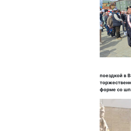
поездкой в В
торжественн
форме со шп