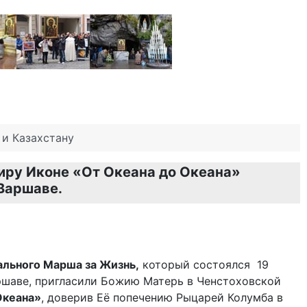
и Казахстану
иру Иконе «От Океана до Океана»
Варшаве.
льного Марша за Жизнь,
который состоялся 19
аршаве, пригласили Божию Матерь в Ченстоховской
Океана»
, доверив Её попечению Рыцарей Колумба в