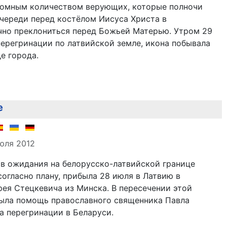
ромным количеством верующих, которые полночи
череди перед костёлом Иисуса Христа в
ично преклониться перед Божьей Матерью. Утром 29
перегринации по латвийской земле, икона побывала
е города.
е
але
юля 2012
ов ожидания на белорусско-латвийской границе
согласно плану, прибыла 28 июля в Латвию в
ея Стецкевича из Минска. В пересечении этой
ыла помощь православного священника Павла
а перегринации в Беларуси.