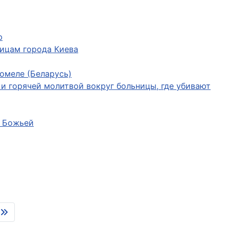
ю
лицам города Киева
омеле (Беларусь)
 и горячей молитвой вокруг больницы, где убивают
и Божьей