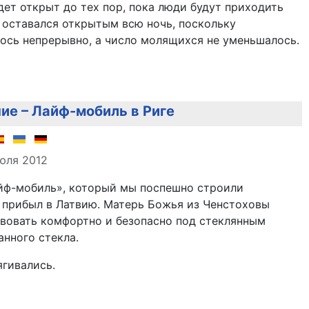
удет открыт до тех пор, пока люди будут приходить
 оставался открытым всю ночь, поскольку
ось непрерывно, а число молящихся не уменьшалось.
ие – Лайф-мобиль в Риге
але
юля 2012
айф-мобиль», который мы поспешно строили
 прибыл в Латвию. Матерь Божья из Ченстоховы
твовать комфортно и безопасно под стеклянным
нного стекла.
гивались.