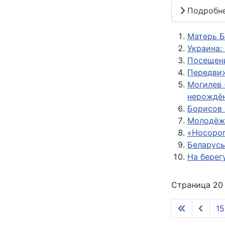
Подробн
Матерь Б
Украина:
Посещени
Передвиж
Могилев 
нерождё
Борисов 
Молодёжь
«Носорог
Беларусь
На берег
Страница 20 
15