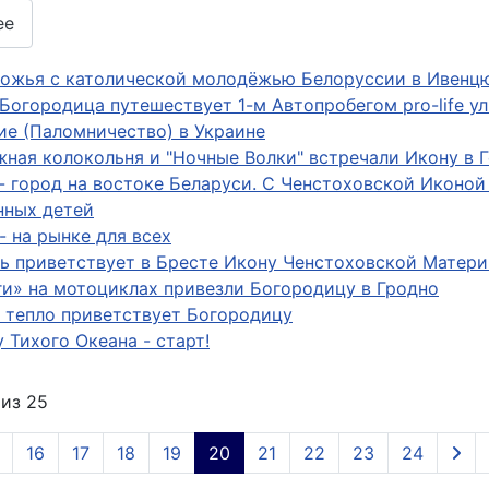
ее
ожья с католической молодёжью Белорусcии в Ивенц
 Богородица путешествует 1-м Автопробегом pro-life у
е (Паломничество) в Украине
ная колокольня и "Ночные Волки" встречали Икону в Г
- город на востоке Беларуси. С Ченстоховской Иконой
нных детей
- на рынке для всех
 приветствует в Бресте Икону Ченстоховской Матер
и» на мотоциклах привезли Богородицу в Гродно
 тепло приветствует Богородицу
у Тихого Океана - старт!
из 25
16
17
18
19
20
21
22
23
24