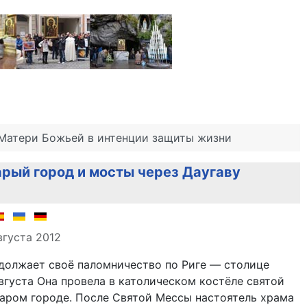
Матери Божьей в интенции защиты жизни
арый город и мосты через Даугаву
)
але
вгуста 2012
должает своё паломничество по Риге — столице
августа Она провела в католическом костёле святой
аром городе. После Святой Мессы настоятель храма