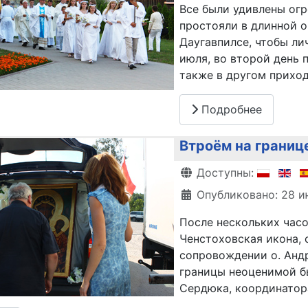
Все были удивлены ог
простояли в длинной о
Даугавпилсе, чтобы л
июля, во второй день 
также в другом приход
Подробнее
Втроём на границ
Информация о матери
Доступны:
Опубликовано: 28 и
После нескольких час
Ченстоховская икона, 
сопровождении о. Андр
границы неоценимой б
Сердюка, координатор