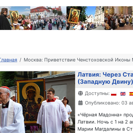
Главная
Москва: Приветствие Ченстоховской Иконы 
Латвия: Через Ст
(Западную Двину
Информация о матери
Доступны:
Опубликовано: 03 а
«Чёрная Мадонна» про
Латвии. Ночь с 1 на 2 
Марии Магдалины в Ст