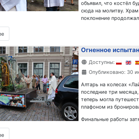
объявил, что костёл б
сюда на молитву. Храм
поклонение продолжал
ее
Огненное испытан
Информация о матери
Доступны:
Опубликовано: 30 и
Алтарь на колесах «Л
последние три месяца,
теперь могла путешес
плафоном из бронирова
Финальные работы затя
ее