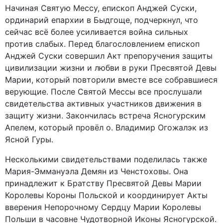
Начиная Святую Мессу, епископ Анджей Суски,
ординарий епархии в Быдгоще, подчеркнул, что
сейчас всё более усиливается война сильных
против слабых. Перед благословлением епископ
Анджей Суски совершил Акт препоручения защиты
цивилизации жизни и любви в руки Пресвятой Девы
Марии, который повторили вместе все собравшиеся
верующие. После Святой Мессы все прослушали
свидетельства активных участников движения в
защиту жизни. Закончилась встреча Ясногурским
Апелем, который провёл о. Владимир Огожалэк из
Ясной Гуры.
Несколькими свидетельствами поделилась также
Мария-Эммануэла Демян из Ченстоховы. Она
принадлежит к Братству Пресвятой Девы Марии
Королевы Короны Польской и координирует Акты
вверения Непорочному Сердцу Марии Королевы
Польши в часовне Чудотворной Иконы Ясногурской.