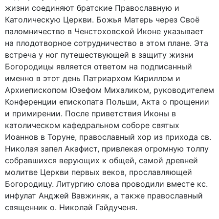
жизни соединяют братские Православную и
Католическую Церкви. Божья Матерь через Своё
паломничество в Ченстоховской Иконе указывает
на плодотворное сотрудничество в этом плане. Эта
встреча у ног путешествующей в защиту жизни
Богородицы является ответом на подписанный
именно в этот день Патриархом Кириллом и
Архиепископом Юзефом Михаликом, руководителем
Конференции епископата Польши, Акта о прощении
и примирении. После приветствия Иконы в
католическом кафедральном соборе святых
Иоаннов в Торуне, православный хор из прихода св.
Николая запел Акафист, привлекая огромную толпу
собравшихся верующих к общей, самой древней
молитве Церкви первых веков, прославляющей
Богородицу. Литургию слова проводили вместе кс.
инфулат Анджей Вавжиняк, а также православный
священник о. Николай Гайдученя.