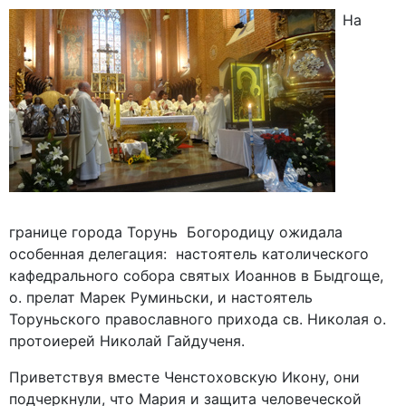
На
границе города Торунь Богородицу ожидала
особенная делегация: настоятель католического
кафедрального собора святых Иоаннов в Быдгоще,
о. прелат Марек Руминьски, и настоятель
Торуньского православного прихода св. Николая о.
протоиерей Николай Гайдученя.
Приветствуя вместе Ченстоховскую Икону, они
подчеркнули, что Мария и защита человеческой