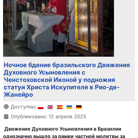
Ночное бдение бразильского Движения
Духовного Усыновления с
Ченстоховской Иконой у подножия
статуи Христа Искупителя в Рио-де-
Жанейро
Информация о материале
Доступны:
Опубликовано: 12 апреля 2025
Движение Духовного Усыновления в Бразилии
однозначно вышло за рамки частной молитвы за