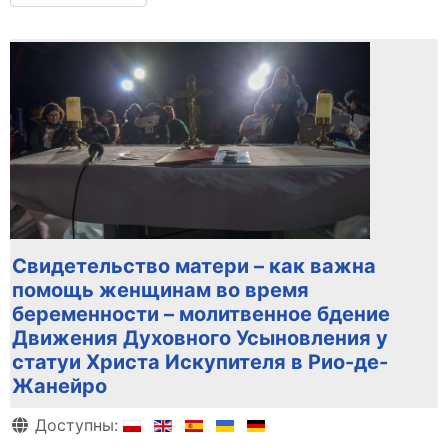
Свидетельство матери – как важна
помощь женщинам во время
беременности – молитвенное бдение
Движения Духовного Усыновления у
статуи Христа Искупителя в Рио-де-
Жанейро
Информация о материале
Доступны: