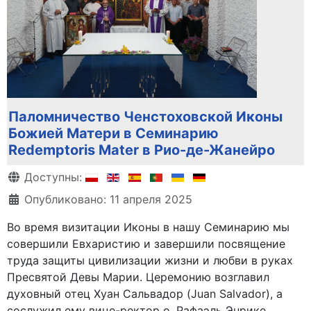
Паломничество Ченстоховской Иконы
Божией Матери в Семинарию
Redemptoris Mater в Рио-де-Жанейро
Информация о материале
Доступны:
Опубликовано: 11 апреля 2025
Во время визитации Иконы в нашу Семинарию мы
совершили Евхаристию и завершили посвящение
труда защиты цивилизации жизни и любви в руках
Пресвятой Девы Марии. Церемонию возглавил
духовный отец Хуан Сальвадор (Juan Salvador), а
сослужил ему вице-ректор о. Рафаэль Энрике