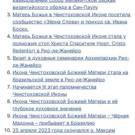
византийского обряда в Сан-Паулу
Матерь Божья в Ченстоховской Иконе посетила
сообщество «Зёрна Слова» и приход св. Ивана
Боско.
Матерь Божья в Ченстоховской Иконе стала у
подножия стоп Христа Спасителя (порт. Cristo
Redentor) в Рио-де-Жанейро
Визит в духовные семинарии Архиепархии Рио-
де-Жанейро
Икона Ченстоховской Божией Матери стала на
бразильской земле в Рио-де-Жанейро
Начинается III этап паломничества
Ченстоховской Иконы
Икона Ченстоховской Божией Матери и её
глубокое духовное значение
Икона Ченстоховской Божией Матери – Чёрная
Мадонна – прибывает в Бразилию
25 апреля 2023 года скончался о. Максим