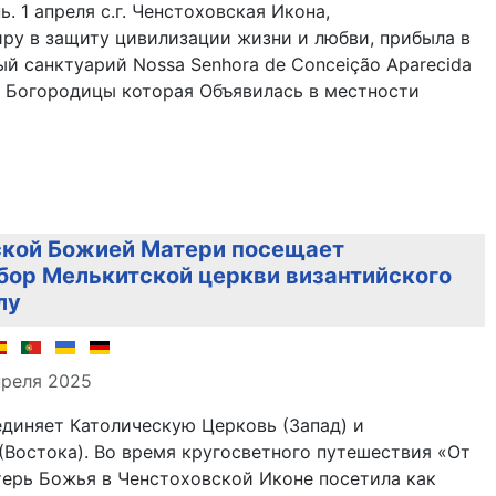
. 1 апреля с.г. Ченстоховская Икона,
ру в защиту цивилизации жизни и любви, прибыла в
 санктуарий Nossa Senhora de Conceição Aparecida
я Богородицы которая Объявилась в местности
ской Божией Матери посещает
ор Мелькитской церкви византийского
лу
але
преля 2025
единяет Католическую Церковь (Запад) и
Востока). Во время кругосветного путешествия «От
терь Божья в Ченстоховской Иконе посетила как