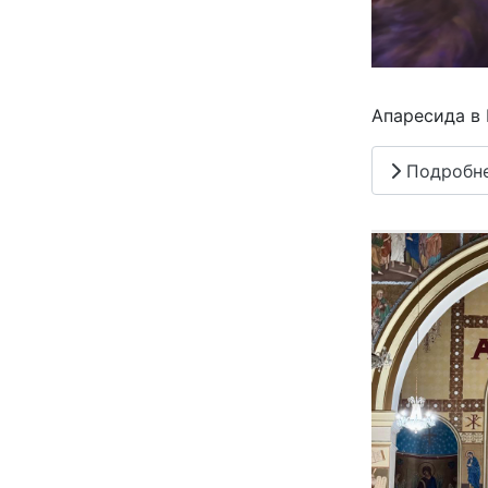
Апаресида в 
Подробн