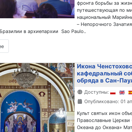
фронта борьбы за жизнь
путешествующая по ми
национальный Марийный
– Непорочного Зачати
Бразилии в архиепархии Sao Paulo..
ее
Икона Ченстохов
кафедральный соб
обряда в Сан-Пау
Информация о матери
Доступны:
Опубликовано: 01 а
Культ святых икон объ
Православные Церкви (
Океана до Океана» Ма