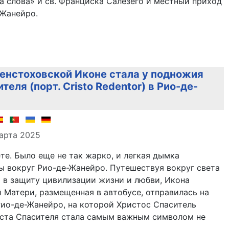
 слова» и св. Франциска Салезего и местный приход
-Жанейро.
енстоховской Иконе стала у подножия
теля (порт. Cristo Redentor) в Рио-де-
але
арта 2025
те. Было еще не так жарко, и легкая дымка
ы вокруг Рио-де-Жанейро. Путешествуя вокруг света
 в защиту цивилизации жизни и любви, Икона
Матери, размещенная в автобусе, отправилась на
Рио-де-Жанейро, на которой Христос Спаситель
иста Спасителя стала самым важным символом не