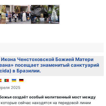
Икона Ченстоховской Божией Матери
еана» посещает знаменитый санктуарий
ida) в Бразилии.
але
преля 2025
 Божья создаёт особый молитвенный мост между
которые сейчас находятся на передовой линии