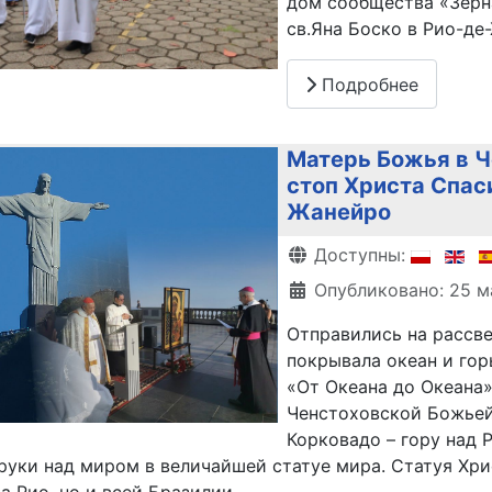
дом сообщества «Зёрна
св.Яна Боско в Рио-де
Подробнее
Матерь Божья в Ч
стоп Христа Спаси
Жанейро
Информация о матери
Доступны:
Опубликовано: 25 м
Отправились на рассве
покрывала океан и гор
«От Океана до Океана»
Ченстоховской Божьей 
Корковадо – гору над 
 руки над миром в величайшей статуе мира. Статуя Хр