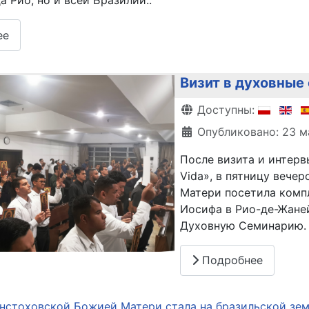
а Рио, но и всей Бразилии..
ее
Визит в духовные
Информация о матери
Доступны:
Опубликовано: 23 м
После визита и интерв
Vida», в пятницу вече
Матери посетила комп
Иосифа в Рио-де-Жане
Духовную Семинарию.
Подробнее
нстоховской Божией Матери стала на бразильской зем