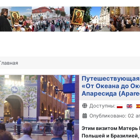
Главная
Путешествующая 
«От Океана до Ок
Апаресида (Aparec
Информация о матери
Доступны:
Опубликовано: 02 а
Этим визитом Матерь
Польшей и Бразилией,