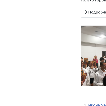
только город
Подробн
Икона Че