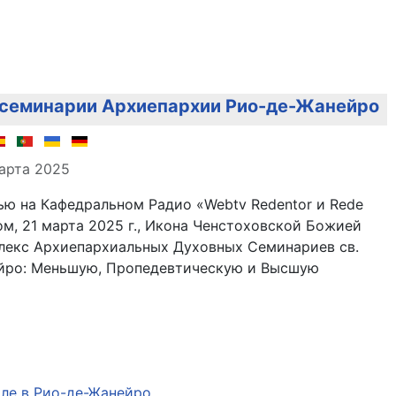
 семинарии Архиепархии Рио-де-Жанейро
але
арта 2025
ью на Кафедральном Радио «Webtv Redentor и Rede
ром, 21 марта 2025 г., Икона Ченстоховской Божией
лекс Архиепархиальных Духовных Семинариев св.
йро: Меньшую, Пропедевтическую и Высшую
ле в Рио-де-Жанейро