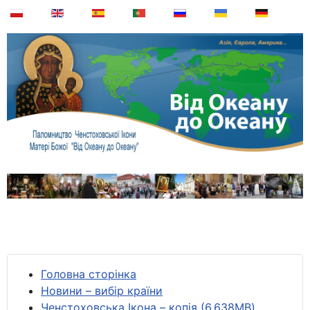
Головна сторінка
Новини – вибір країни
Ченстоховська Ікона – копія (6,638MB)