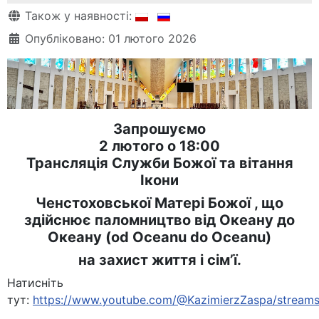
Деталі
Також у наявності:
Опубліковано: 01 лютого 2026
Запрошуємо
2 лютого о 18:00
Трансляція Служби Божої та вітання
Ікони
Ченстоховської Матері Божої , що
здійснює паломництво від Океану до
Океану (od Oceanu do Oceanu)
на захист життя і сім’ї.
Натисніть
тут:
https://www.youtube.com/@KazimierzZaspa/stream