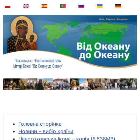
Головна сторінка
Новини – вибір країни
Ченстоховська Ікона – копія (6,638MB)