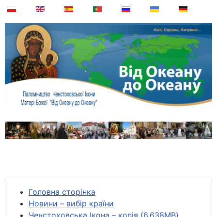
Головна сторінка
Новини – вибір країни
Ченстоховська Ікона – копія (6,638MB)