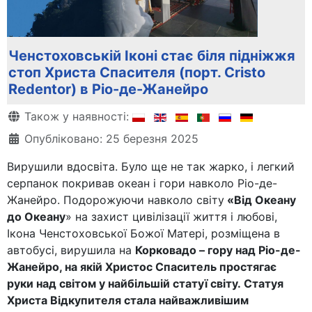
Ченстоховській Іконі стає біля підніжжя
стоп Христа Спасителя (порт. Cristo
Redentor) в Ріо-де-Жанейро
Деталі
Також у наявності:
Опубліковано: 25 березня 2025
Вирушили вдосвіта. Було ще не так жарко, і легкий
серпанок покривав океан і гори навколо Ріо-де-
Жанейро. Подорожуючи навколо світу
«Від Океану
до Океану
» на захист цивілізації життя і любові,
Ікона Ченстоховської Божої Матері, розміщена в
автобусі, вирушила на
Корковадо – гору над Ріо-де-
Жанейро, на якій Христос Спаситель простягає
руки над світом у найбільшій статуї світу. Статуя
Христа Відкупителя стала найважливішим