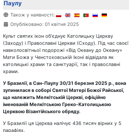
Паулу
Деталі
Також у наявності:
Опубліковано: 01 квітня 2025
Культ святих ікон об'єднує Католицьку Церкву
(Заходу) і Православні Церкви (Сходу). Під час своєї
навколосвітньої подорожі «Від Океану до Океану»
Мати Божа у Ченстоховській Іконі відвідала як
католицькі храми та санктуарії, так і православні
храми.
У Бразилії, в Сан-Паулу 30/31 березня 2025 р., вона
зупинилася в соборі Святої Матері Божої Райської,
що належить Мелкітській Церкві, офіційно
іменованій Мелкітською Греко-Католицькою
Церквою Візантійського обряду.
У Бразилії ця Церква налічує 436 тисяч вірних у 5
парафіях.