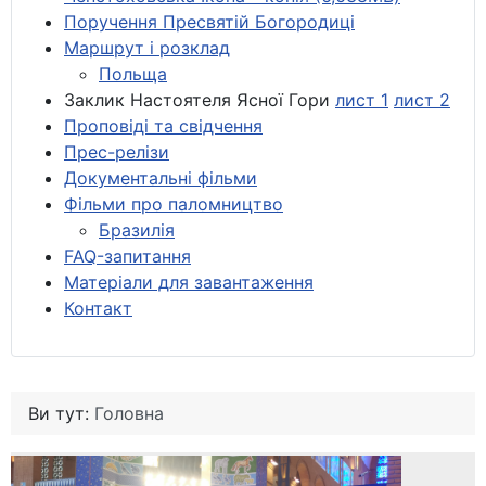
Поручення Пресвятій Богородиці
Маршрут і розклад
Польща
Заклик Настоятеля Ясної Гори
лист 1
лист 2
Проповіді та свідчення
Прес-релізи
Документальні фільми
Фільми про паломництво
Бразилія
FAQ-запитання
Матеріали для завантаження
Контакт
Ви тут:
Головна