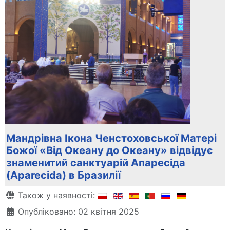
Мандрівна Ікона Ченстоховської Матері
Божої «Від Океану до Океану» відвідує
знаменитий санктуарій Апаресіда
(Aparecida) в Бразилії
Деталі
Також у наявності:
Опубліковано: 02 квітня 2025