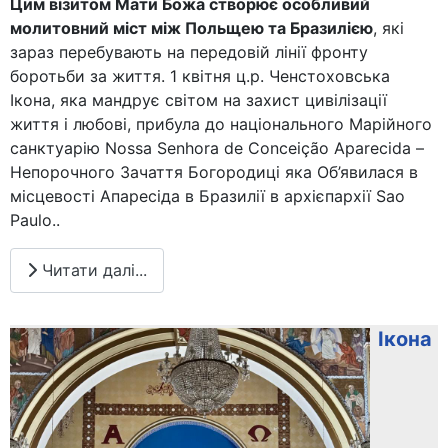
Цим візитом Мати Божа створює особливий
молитовний міст між Польщею та Бразилією
, які
зараз перебувають на передовій лінії фронту
боротьби за життя. 1 квітня ц.р. Ченстоховська
Ікона, яка мандрує світом на захист цивілізації
життя і любові, прибула до національного Марійного
санктуарію Nossa Senhora de Conceição Aparecida –
Непорочного Зачаття Богородиці яка Об’явилася в
місцевості Апаресіда в Бразилії в архієпархії Sao
Paulo..
Читати далі...
Ікона