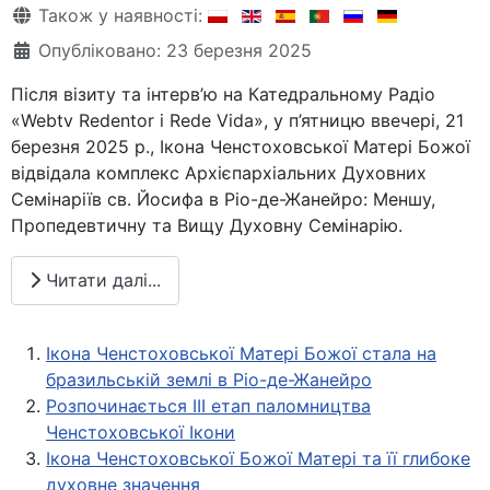
Деталі
Також у наявності:
Опубліковано: 23 березня 2025
Після візиту та інтерв’ю на Катедральному Радіо
«Webtv Redentor i Rede Vida», у п’ятницю ввечері, 21
березня 2025 р., Ікона Ченстоховської Матері Божої
відвідала комплекс Архієпархіальних Духовних
Семінаріїв св. Йосифа в Ріо-де-Жанейро: Меншу,
Пропедевтичну та Вищу Духовну Семінарію.
Читати далі...
Ікона Ченстоховської Матері Божої стала на
бразильській землі в Ріо-де-Жанейро
Розпочинається III етап паломництва
Ченстоховської Ікони
Ікона Ченстоховської Божої Матері та її глибоке
духовне значення