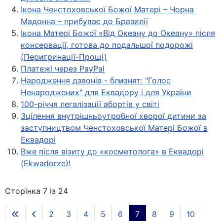
Ікона Ченстоховської Божої Матері – Чорна
Мадонна – прибуває до Бразилії
Ікона Матері Божої «Від Oкеану до Oкеану» після
консервації, готова до подальшої подорожі
(Перигринації-Прощі)
Платежі через PayPal
Народження дзвонів - близнят: "Голос
Ненароджених" для Еквадору і для України
100-річчя легалізації абортів у світі
Зцілення внутрішньоутробної хворої дитини за
заступництвом Ченстоховської Матері Божої в
Еквадорі
Вже після візиту до «косметолога» в Еквадорі
(Ekwadorze)!
Сторінка 7 із 24
2
3
4
5
6
7
8
9
10