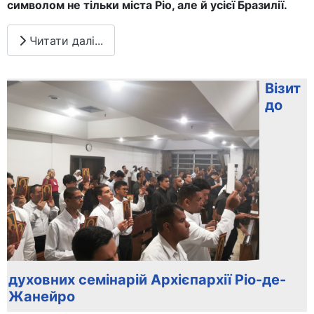
символом не тільки міста Ріо, але й усієї Бразилії.
Читати далі...
Візит
до
духовних семінарій Архієпархії Ріо-де-
Жанейро