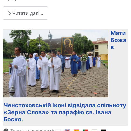
Читати далі...
Мати
Божа
в
Ченстоховській Іконі відвідала спільноту
«Зерна Слова» та парафію св. Івана
Боско.
Деталі
Також у наявності: