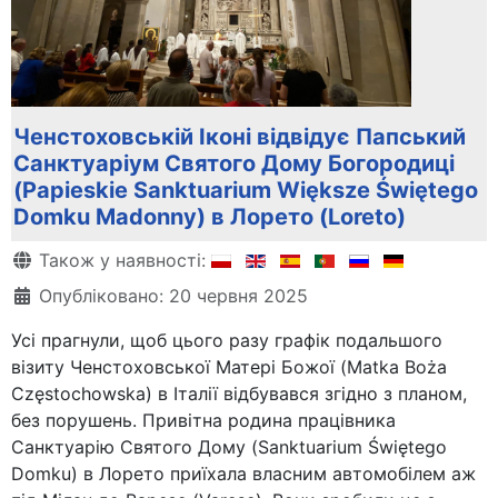
Ченстоховській Іконі відвідує Папський
Санктуаріум Святого Дому Богородиці
(Papieskie Sanktuarium Większe Świętego
Domku Madonny) в Лорето (Loreto)
Деталі
Також у наявності:
Опубліковано: 20 червня 2025
Усі прагнули, щоб цього разу графік подальшого
візиту Ченстоховської Матері Божої (Matka Boża
Częstochowska) в Італії відбувався згідно з планом,
без порушень. Привітна родина працівника
Санктуарію Святого Дому (Sanktuarium Świętego
Domku) в Лорето приїхала власним автомобілем аж