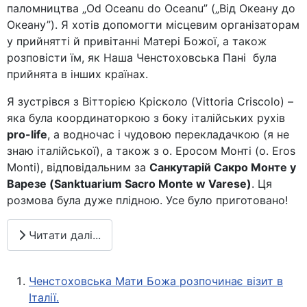
паломництва „Od Oceanu do Oceanu” („Від Океану до
Океану”). Я хотів допомогти місцевим організаторам
у прийнятті й привітанні Матері Божої, а також
розповісти їм, як Наша Ченстоховська Пані була
прийнята в інших країнах.
Я зустрівся з Вітторією Крісколо (Vittoria Criscolo) –
яка була координаторкою з боку італійських рухів
pro-life
, а водночас і чудовою перекладачкою (я не
знаю італійської), а також з о. Еросом Монті (o. Eros
Monti), відповідальним за
Санкутарій Сакро Монте у
Варезе (Sanktuarium Sacro Monte w Varese)
. Ця
розмова була дуже плідною. Усе було приготовано!
Читати далі...
Ченстоховська Мати Божа розпочинає візит в
Італії.