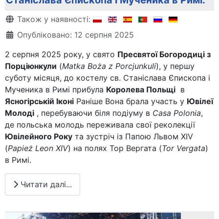
Деталі
Також у наявності:
Опубліковано: 12 серпня 2025
2 серпня 2025 року, у свято
Пресвятої Богородиці з
Порціюнкули
(
Matka Boża z Porcjunkuli
), у першу
суботу місяця, до костелу св. Станіслава Єпископа і
Мученика в Римі прибула
Королева Польщі
в
Ясногірській Іконі
Раніше Вона брала участь у
Ювілеї
Молоді
, перебуваючи біля подіуму в
Casa Polonia
,
де польська молодь переживала свої реколекції
Ювілейного Року
та зустріч із Папою Львом XIV
(
Papież Leon XIV
) на полях Тор Вергата (
Tor Vergata
)
в Римі.
Читати далі...