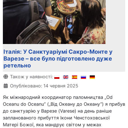
Італія: У Санктуаріумі Сакро-Монте у
Варезе – все було підготовлено дуже
ретельно
Деталі
Також у наявності:
Опубліковано: 14 червня 2025
Як міжнародний координатор паломництва „Od
Oceanu do Oceanu” („Від Океану до Океану”) я прибув
до санктуарію у Варезе (Varese) на день раніше
запланованого прибуття Ікони Ченстоховської
Матері Божої, яка мандрує світом у межах