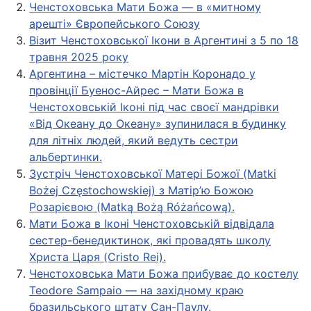
Ченстоховська Мати Божа — в «митному
арешті» Європейського Союзу
Візит Ченстоховської Ікони в Аргентині з 5 по 18
травня 2025 року
Аргентина – містечко Мартін Коронадо у
провінції Буенос-Айрес – Мати Божа в
Ченстоховській Іконі під час своєї мандрівки
«Від Океану до Океану» зупинилася в будинку
для літніх людей, який ведуть сестри
альбертинки.
Зустріч Ченстоховської Матері Божої (Matki
Bożej Częstochowskiej) з Матір’ю Божою
Розарієвою (Matką Bożą Różańcową).
Мати Божа в Іконі Ченстоховській відвідала
сестер-бенедиктинок, які провадять школу
Христа Царя (Cristo Rei).
Ченстоховська Мати Божа прибуває до костелу
Teodore Sampaio — на західному краю
бразильського штату Сан-Паулу.