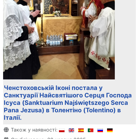
Ченстоховській Іконі постала у
Санктуарії Найсвятішого Серця Господа
Ісуса (Sanktuarium Najświętszego Serca
Pana Jezusa) в Толентіно (Tolentino) в
Італії.
Деталі
Також у наявності: