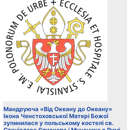
Мандруюча «Від Океану до Океану»
Ікона Ченстоховської Матері Божої
зупинилася у польському костелі св.
Станіслава Єпископа і Мученика в Римі.