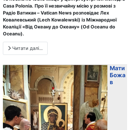
Casa Polonia.
Про її незвичайну місію у розмові з
Радіо Ватикан – Vatican News розповідає Лех
Ковалевський (Lech Kowalewski) із Міжнародної
Коаліції «Від Океану до Океану» (Od Oceanu do
Oceanu).
Читати далі...
Мати
Божа
в