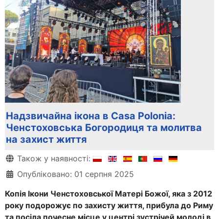
Надзвичайна ікона в Casa Polonia:
Ченстоховська Богородиця та молитва
на захист життя
Деталі
Також у наявності:
Опубліковано: 01 серпня 2025
Копія Ікони Ченстоховської Матері Божої, яка з 2012
року подорожує по захисту життя, прибула до Риму
та посіла почесне місце у центрі зустрічей молоді в