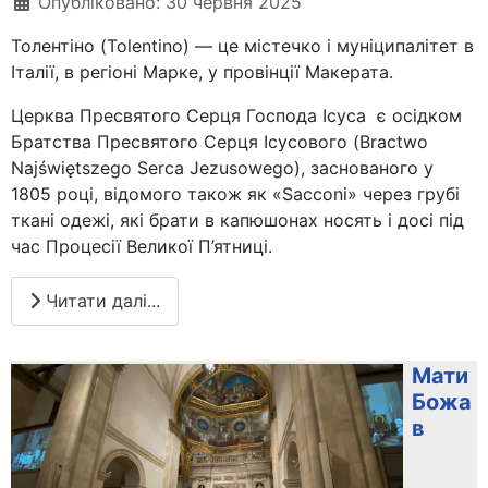
Опубліковано: 30 червня 2025
Толентіно (Tolentino) — це містечко і муніципалітет в
Італії, в регіоні Марке, у провінції Макерата.
Церква Пресвятого Серця Господа Ісуса є осідком
Братства Пресвятого Серця Ісусового (Bractwo
Najświętszego Serca Jezusowego), заснованого у
1805 році, відомого також як «Sacconi» через грубі
ткані одежі, які брати в капюшонах носять і досі під
час Процесії Великої П’ятниці.
Читати далі...
Мати
Божа
в