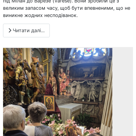
під Мілан до Варезе (Varese). Вони зробили це з
великим запасом часу, щоб бути впевненими, що не
виникне жодних несподіванок.
Читати далі...