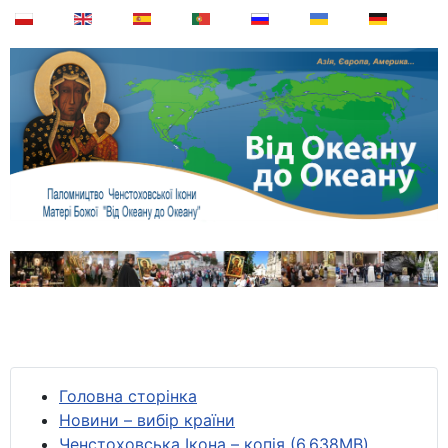
Головна сторінка
Новини – вибір країни
Ченстоховська Ікона – копія (6,638MB)